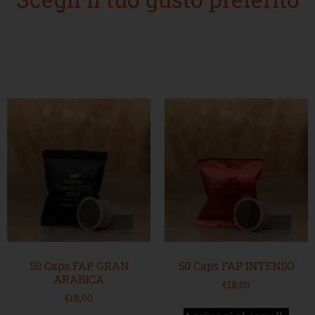
50 Caps FAP GRAN
50 Caps FAP INTENSO
ARABICA
€
18,00
€
18,00