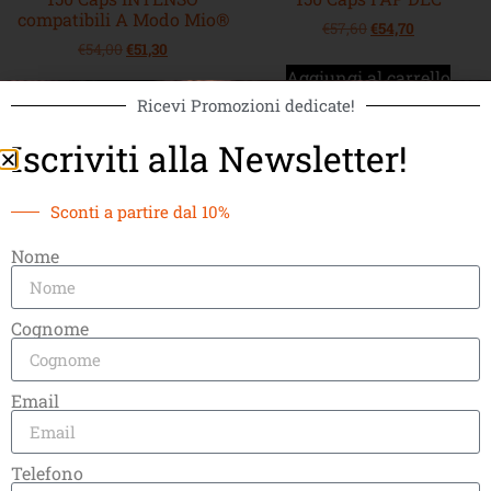
compatibili A Modo Mio®
€
57,60
€
54,70
€
54,00
€
51,30
Aggiungi al carrello
Aggiungi al Carrello
Ricevi Promozioni dedicate!
Iscriviti alla Newsletter!
Sconti a partire dal 10%
Nome
Cognome
Email
250 Caps FAP CREMOSO
250 Caps FAP INTENSO
€
90,00
€
81,00
€
90,00
€
81,00
Telefono