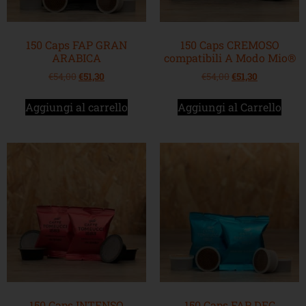
150 Caps FAP GRAN
150 Caps CREMOSO
ARABICA
compatibili A Modo Mio®
€
54,00
€
51,30
€
54,00
€
51,30
Aggiungi al carrello
Aggiungi al Carrello
150 Caps INTENSO
150 Caps FAP DEC