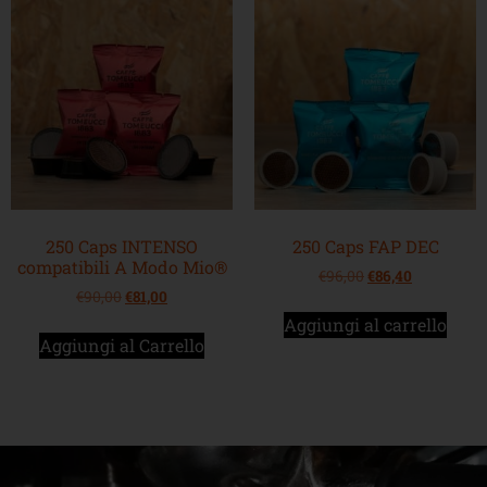
250 Caps INTENSO
250 Caps FAP DEC
compatibili A Modo Mio®
€
96,00
€
86,40
€
90,00
€
81,00
Aggiungi al carrello
Aggiungi al Carrello