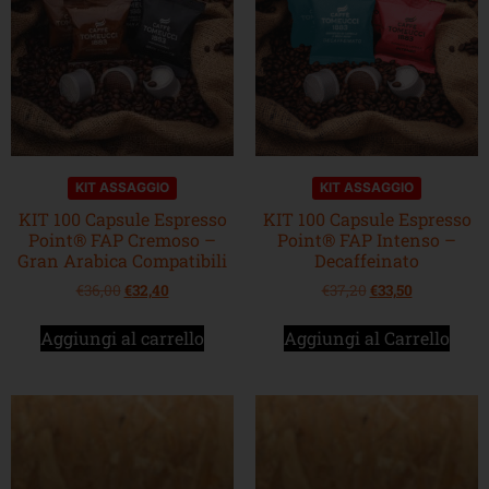
KIT ASSAGGIO
KIT ASSAGGIO
KIT 100 Capsule Espresso
KIT 100 Capsule Espresso
Point® FAP Cremoso –
Point® FAP Intenso –
Gran Arabica Compatibili
Decaffeinato
€
36,00
€
32,40
€
37,20
€
33,50
Aggiungi al carrello
Aggiungi al Carrello