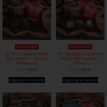
KIT ASSAGGIO
KIT ASSAGGIO
Kit 100 Capsule A Modo
KIT 100 Capsule Espresso
Mio Cremoso – Intenso
Point® FAP Cremoso –
Compatibili
Intenso
€
36,00
€
32,40
€
36,00
€
32,40
Aggiungi al Carrello
Aggiungi al carrello