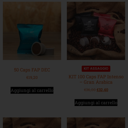
KIT ASSAGGIO
50 Caps FAP DEC
KIT 100 Caps FAP Intenso
€
19,20
– Gran Arabica
Aggiungi al carrello
€
36,00
€
32,40
Aggiungi al carrello