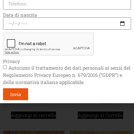
Aggiungi al carrello
Aggiungi al carrello
Data di nascita
Privacy
Autorizzo il trattamento dei dati personali ai sensi del
Regolamento Privacy Europeo n. 679/2016 (“GDPR”) e
della normativa italiana applicabile.
250 Caps FAP GRAN
250 Caps CREMOSO
ARABICA
compatibili A Modo Mio®
Invia
€
90,00
€
81,00
€
90,00
€
81,00
Aggiungi al carrello
Aggiungi al Carrello