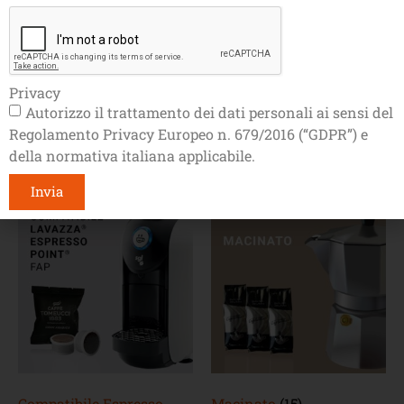
Privacy
Autorizzo il trattamento dei dati personali ai sensi del
Cialde Ese44
(16)
Compatibile A Modo
Regolamento Privacy Europeo n. 679/2016 (“GDPR”) e
Mio®
(7)
della normativa italiana applicabile.
Invia
Compatibile Espresso
Macinato
(15)