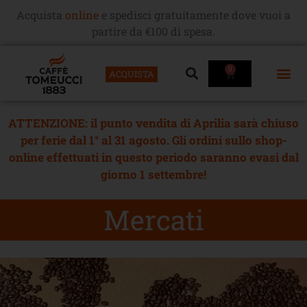
Acquista
online
e spedisci gratuitamente dove vuoi a
partire da €100 di spesa.
0
ACQUISTA
ATTENZIONE: il punto vendita di Aprilia sarà chiuso
per ferie dal 1° al 31 agosto. Gli ordini sullo shop-
online effettuati in questo periodo saranno evasi dal
giorno 1 settembre!
Mercati