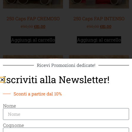
250 Caps FAP CREMOSO
250 Caps FAP INTENSO
€
90,00
€
81,00
€
90,00
€
81,00
Aggiungi al carrello
Aggiungi al carrello
Ricevi Promozioni dedicate!
Iscriviti alla Newsletter!
Sconti a partire dal 10%
Nome
Cognome
250 Caps FAP GRAN
250 Caps FAP DEC
ARABICA