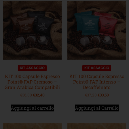
KIT ASSAGGIO
KIT ASSAGGIO
KIT 100 Capsule Espresso
KIT 100 Capsule Espresso
Point® FAP Cremoso –
Point® FAP Intenso –
Gran Arabica Compatibili
Decaffeinato
€
36,00
€
32,40
€
37,20
€
33,50
Aggiungi al carrello
Aggiungi al Carrello