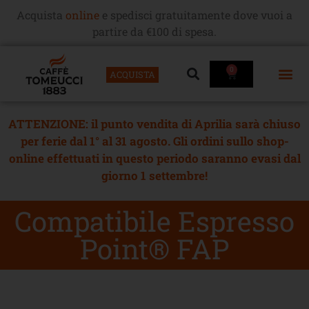
Acquista
online
e spedisci gratuitamente dove vuoi a
partire da €100 di spesa.
0
ACQUISTA
ATTENZIONE: il punto vendita di Aprilia sarà chiuso
per ferie dal 1° al 31 agosto. Gli ordini sullo shop-
online effettuati in questo periodo saranno evasi dal
giorno 1 settembre!
Compatibile Espresso
Point® FAP