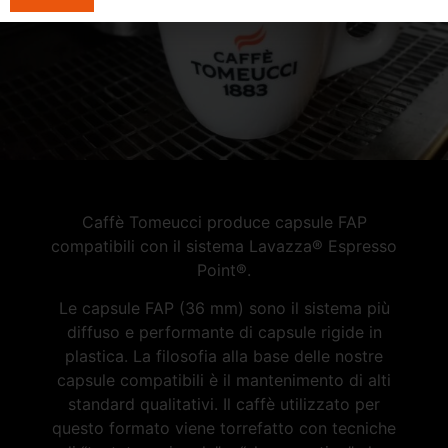
Caffè Tomeucci produce capsule FAP
compatibili con il sistema Lavazza® Espresso
Point®.
Le capsule FAP (36 mm) sono il sistema più
diffuso e performante di capsule rigide in
plastica. La filosofia alla base delle nostre
capsule compatibili è il mantenimento di alti
standard qualitativi. Il caffè utilizzato per
questo formato viene torrefatto con tecniche