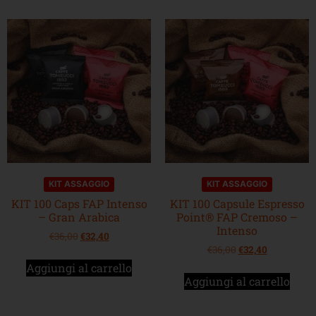
KIT ASSAGGIO
KIT ASSAGGIO
KIT 100 Caps FAP Intenso
KIT 100 Capsule Espresso
– Gran Arabica
Point® FAP Cremoso –
Intenso
€
36,00
€
32,40
€
36,00
€
32,40
Aggiungi al carrello
Aggiungi al carrello