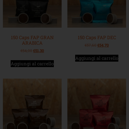
150 Caps FAP GRAN
150 Caps FAP DEC
ARABICA
€
57,60
€
54,70
€
54,00
€
51,30
Aggiungi al carrello
Aggiungi al carrello