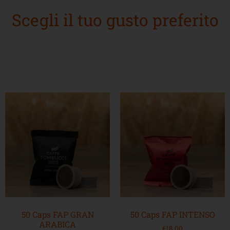
Scegli il tuo gusto preferito
50 Caps FAP GRAN
50 Caps FAP INTENSO
ARABICA
€
18,00