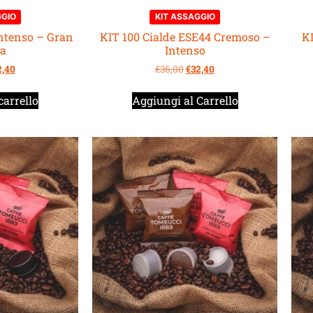
GGIO
KIT ASSAGGIO
ntenso – Gran
KIT 100 Cialde ESE44 Cremoso –
KI
ca
Intenso
2,40
€
36,00
€
32,40
carrello
Aggiungi al Carrello