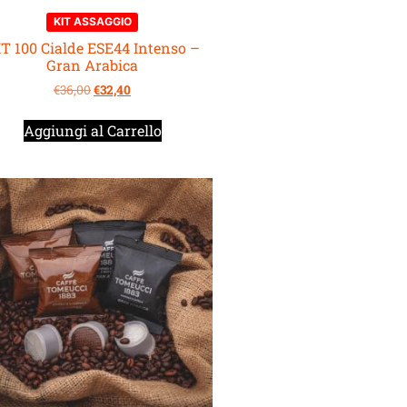
KIT ASSAGGIO
T 100 Cialde ESE44 Intenso –
Gran Arabica
€
36,00
€
32,40
Aggiungi al Carrello