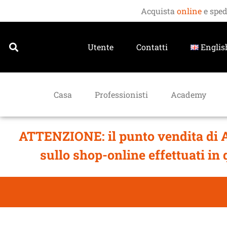
Acquista
online
e sped
Utente
Contatti
Englis
Casa
Professionisti
Academy
ATTENZIONE: il punto vendita di Apr
sullo shop-online effettuati in