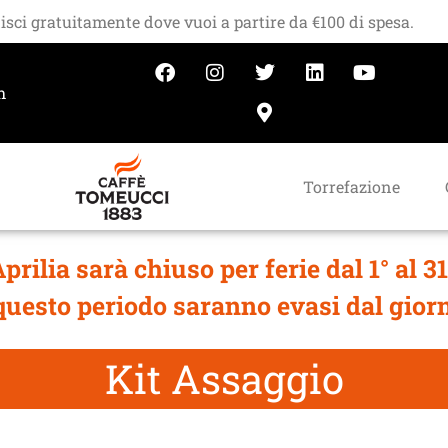
isci gratuitamente dove vuoi a partire da €100 di spesa.
h
Torrefazione
ilia sarà chiuso per ferie dal 1° al 31
 questo periodo saranno evasi dal gior
Kit Assaggio