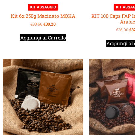
KIT ASSAGGIO
KIT ASSA
Kit 6x 250g Macinato MOKA
KIT 100 Caps FAP I
Arabi
€
33,60
€
30,20
€
36,00
€
3
Aggiungi al Carrello
Aggiungi al 