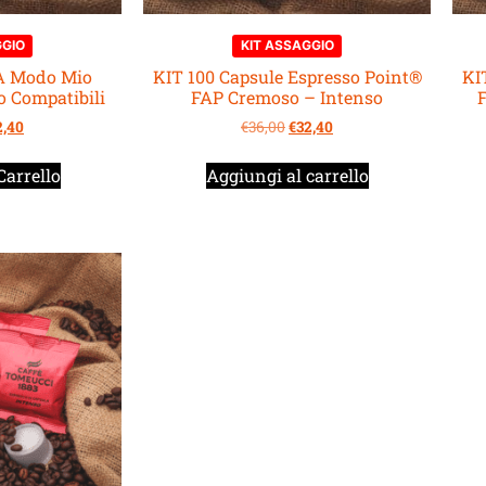
GGIO
KIT ASSAGGIO
 A Modo Mio
KIT 100 Capsule Espresso Point®
KI
 Compatibili
FAP Cremoso – Intenso
F
2,40
€
36,00
€
32,40
Carrello
Aggiungi al carrello