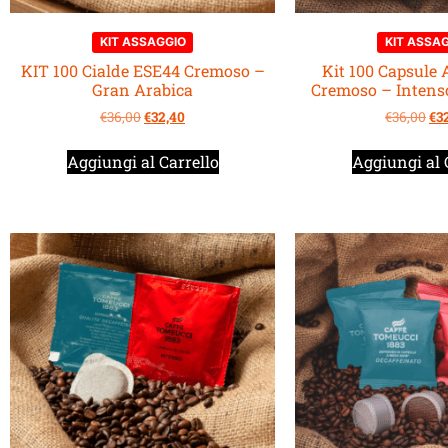
KIT ASSAGGIO
KIT ASSA
KIT 100 Cialde ESE44 Cremoso –
Kit 100 Capsule
Gran Arabica
Cremoso – Intenso
€
36,00
€
32,40
€
36,00
€
3
Aggiungi al Carrello
Aggiungi al 