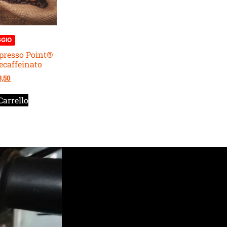
GGIO
presso Point®
ecaffeinato
3,50
Carrello