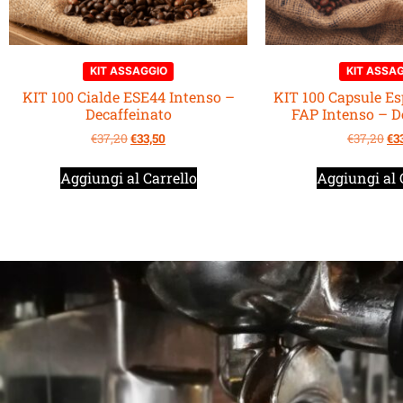
KIT ASSAGGIO
KIT ASSA
KIT 100 Cialde ESE44 Intenso –
KIT 100 Capsule Es
Decaffeinato
FAP Intenso – D
€
37,20
€
33,50
€
37,20
€
3
Aggiungi al Carrello
Aggiungi al 