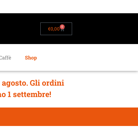
0
€
0,00
Caffè
Shop
 agosto. Gli ordini
no 1 settembre!