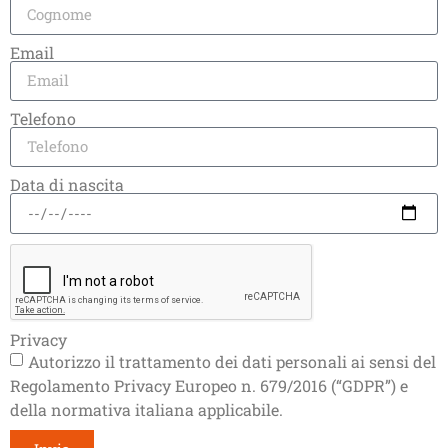
250 Cialde Ese44
250 Caps CREMOSO
Email
CREMOSO
compatibili A Modo Mio®
€
90,00
€
81,00
€
90,00
€
81,00
Telefono
Aggiungi al Carrello
Aggiungi al Carrello
Data di nascita
Privacy
Autorizzo il trattamento dei dati personali ai sensi del
Regolamento Privacy Europeo n. 679/2016 (“GDPR”) e
della normativa italiana applicabile.