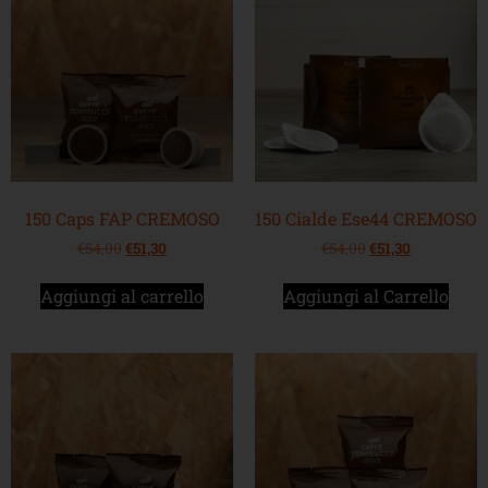
150 Caps FAP CREMOSO
150 Cialde Ese44 CREMOSO
€
54,00
€
51,30
€
54,00
€
51,30
Aggiungi al carrello
Aggiungi al Carrello