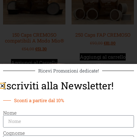
150 Caps CREMOSO
250 Caps FAP CREMOSO
compatibili A Modo Mio®
€
90,00
€
81,00
€
54,00
€
51,30
Aggiungi al carrello
Aggiungi al Carrello
Ricevi Promozioni dedicate!
Iscriviti alla Newsletter!
Sconti a partire dal 10%
Nome
Cognome