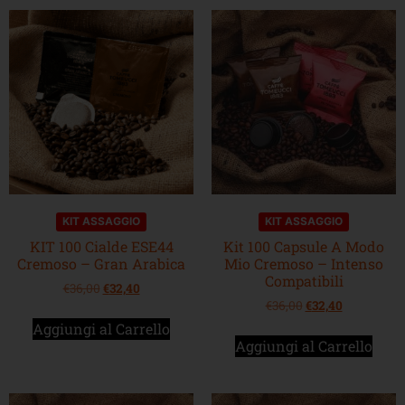
KIT ASSAGGIO
KIT ASSAGGIO
KIT 100 Cialde ESE44
Kit 100 Capsule A Modo
Cremoso – Gran Arabica
Mio Cremoso – Intenso
Compatibili
€
36,00
€
32,40
€
36,00
€
32,40
Aggiungi al Carrello
Aggiungi al Carrello