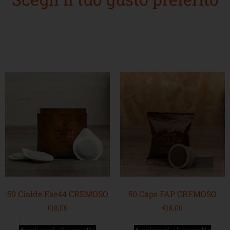
50 Cialde Ese44 CREMOSO
50 Caps FAP CREMOSO
€
18,00
€
18,00