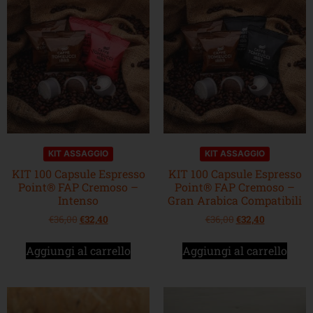
KIT ASSAGGIO
KIT ASSAGGIO
KIT 100 Capsule Espresso
KIT 100 Capsule Espresso
Point® FAP Cremoso –
Point® FAP Cremoso –
Intenso
Gran Arabica Compatibili
€
36,00
€
32,40
€
36,00
€
32,40
Aggiungi al carrello
Aggiungi al carrello