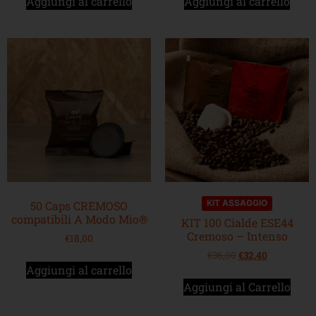
Aggiungi al carrello
Aggiungi al carrello
KIT ASSAGGIO
50 Caps CREMOSO
compatibili A Modo Mio®
KIT 100 Cialde ESE44
Cremoso – Intenso
€
18,00
€
36,00
€
32,40
Aggiungi al carrello
Aggiungi al Carrello