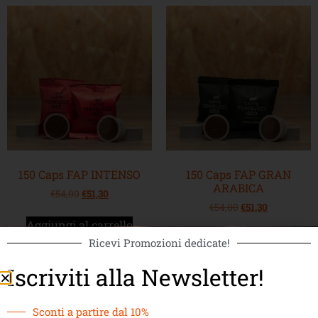
150 Caps FAP INTENSO
150 Caps FAP GRAN
ARABICA
€
54,00
€
51,30
€
54,00
€
51,30
Aggiungi al carrello
Aggiungi al carrello
Ricevi Promozioni dedicate!
Iscriviti alla Newsletter!
Sconti a partire dal 10%