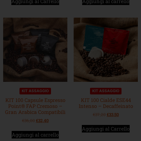
Aggiungi al Carrello
Aggiungi al carrello
KIT ASSAGGIO
KIT ASSAGGIO
KIT 100 Capsule Espresso
KIT 100 Cialde ESE44
Point® FAP Cremoso –
Intenso – Decaffeinato
Gran Arabica Compatibili
€
37,20
€
33,50
€
36,00
€
32,40
Aggiungi al Carrello
Aggiungi al carrello