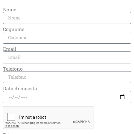
Nome
Cognome
Email
150 Cialde Ese44 CREMOSO
150 Cialde Ese44 INTENSO
€
54,00
€
51,30
€
54,00
€
51,30
Telefono
Aggiungi al Carrello
Aggiungi al Carrello
Data di nascita