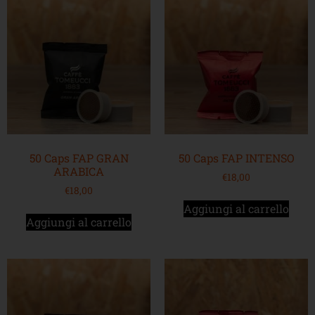
50 Caps FAP GRAN
50 Caps FAP INTENSO
ARABICA
€
18,00
€
18,00
Aggiungi al carrello
Aggiungi al carrello