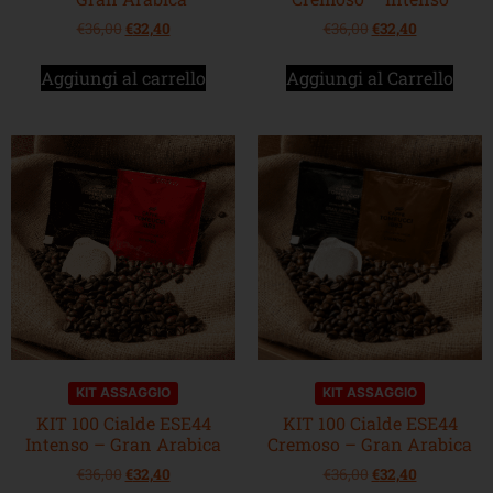
€
36,00
€
32,40
€
36,00
€
32,40
Aggiungi al carrello
Aggiungi al Carrello
KIT ASSAGGIO
KIT ASSAGGIO
KIT 100 Cialde ESE44
KIT 100 Cialde ESE44
Intenso – Gran Arabica
Cremoso – Gran Arabica
€
36,00
€
32,40
€
36,00
€
32,40