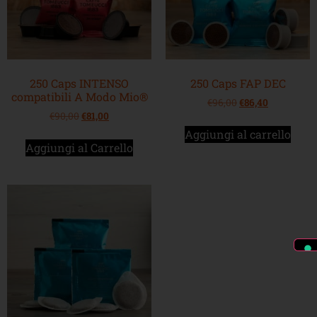
250 Caps INTENSO
250 Caps FAP DEC
compatibili A Modo Mio®
€
96,00
€
86,40
€
90,00
€
81,00
Aggiungi al carrello
Aggiungi al Carrello