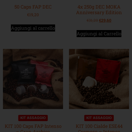
50 Caps FAP DEC
4x 250g DEC MOKA
Anniversary Edition
€
19,20
€
31,20
€
29,60
Aggiungi al carrello
Aggiungi al Carrello
KIT ASSAGGIO
KIT ASSAGGIO
KIT 100 Caps FAP Intenso
KIT 100 Cialde ESE44
– Gran Arabica
Cremoso – Intenso