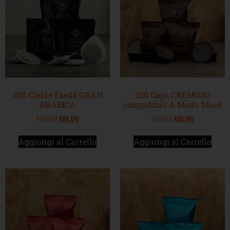
250 Cialde Ese44 GRAN
250 Caps CREMOSO
ARABICA
compatibili A Modo Mio®
€
90,00
€
81,00
€
90,00
€
81,00
Aggiungi al Carrello
Aggiungi al Carrello