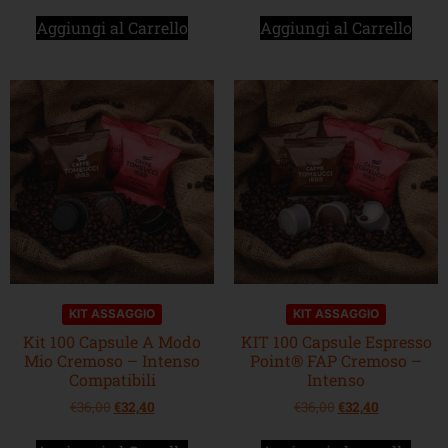
Aggiungi al Carrello
Aggiungi al Carrello
KIT ASSAGGIO
KIT ASSAGGIO
Kit 100 Capsule A Modo
KIT 100 Capsule Espresso
Mio Cremoso – Intenso
Point® FAP Cremoso –
Compatibili
Intenso
€
36,00
€
32,40
€
36,00
€
32,40