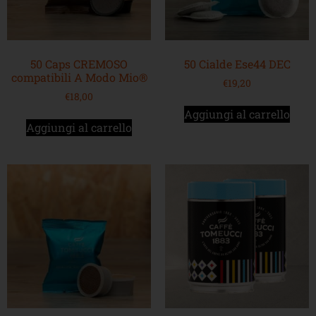
50 Caps CREMOSO
50 Cialde Ese44 DEC
compatibili A Modo Mio®
€
19,20
€
18,00
Aggiungi al carrello
Aggiungi al carrello