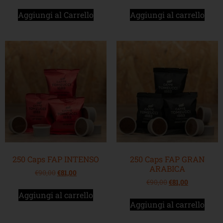
Aggiungi al Carrello
Aggiungi al carrello
250 Caps FAP INTENSO
250 Caps FAP GRAN
ARABICA
€
90,00
€
81,00
€
90,00
€
81,00
Aggiungi al carrello
Aggiungi al carrello