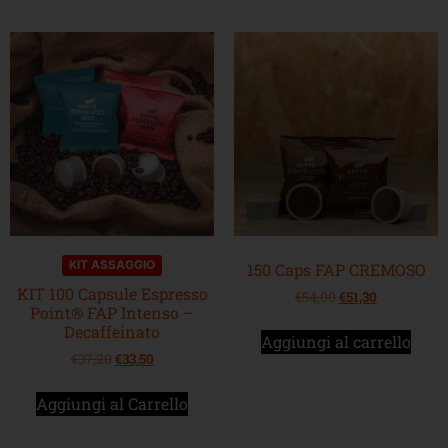
KIT ASSAGGIO
150 Caps FAP CREMOSO
KIT 100 Capsule Espresso
€
54,00
€
51,30
Point® FAP Intenso –
Decaffeinato
Aggiungi al carrello
€
37,20
€
33,50
Aggiungi al Carrello