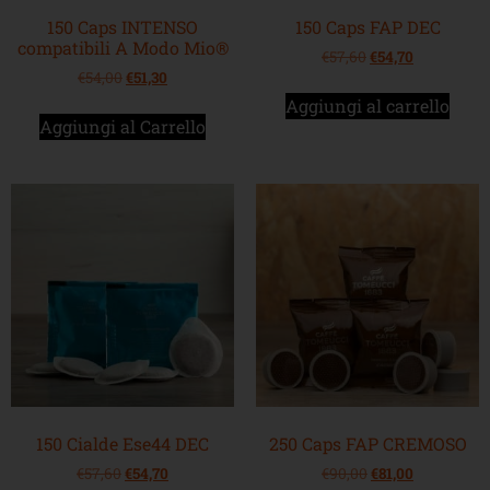
150 Caps INTENSO
150 Caps FAP DEC
compatibili A Modo Mio®
€
57,60
€
54,70
€
54,00
€
51,30
Aggiungi al carrello
Aggiungi al Carrello
150 Cialde Ese44 DEC
250 Caps FAP CREMOSO
€
57,60
€
54,70
€
90,00
€
81,00