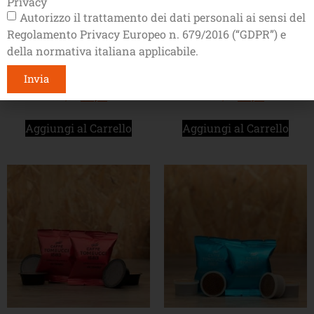
Privacy
Autorizzo il trattamento dei dati personali ai sensi del
Regolamento Privacy Europeo n. 679/2016 (“GDPR”) e
della normativa italiana applicabile.
150 Cialde Ese44 GRAN
150 Caps CREMOSO
ARABICA
compatibili A Modo Mio®
Invia
€
54,00
€
51,30
€
54,00
€
51,30
Aggiungi al Carrello
Aggiungi al Carrello