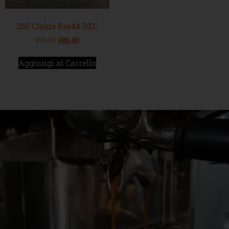
250 Cialde Ese44 DEC
€
96,00
€
86,40
Aggiungi al Carrello