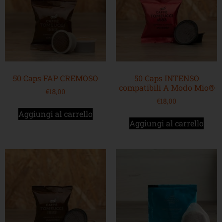
50 Caps FAP CREMOSO
50 Caps INTENSO
compatibili A Modo Mio®
€
18,00
€
18,00
Aggiungi al carrello
Aggiungi al carrello